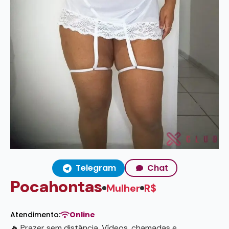
Telegram
Chat
Pocahontas
Mulher
R$
Atendimento:
Online
🔥 Prazer sem distância. Vídeos, chamadas e