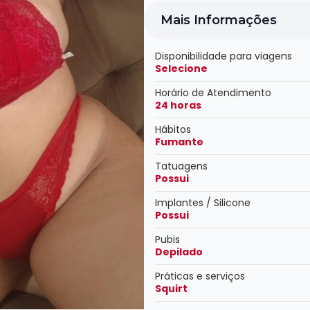
Mais Informações
Disponibilidade para viagens
Selecione
Horário de Atendimento
24 horas
Hábitos
Fumante
Tatuagens
Possui
Implantes / Silicone
Possui
Pubis
Depilado
Práticas e serviços
Squirt