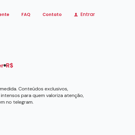
Entrar
iente
FAQ
Contato
er
R$
b medida. Conteúdos exclusivos,
ntensos para quem valoriza atenção,
em no telegram.