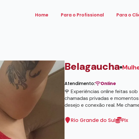
Home
Para o Profissional
Para o Cl
Belagaucha
Mulh
Atendimento:
Online
🌹 Experiências online feitas so
chamadas privadas e momentos i
desejo e conexão real. Me cham
Rio Grande do Sul
Pix