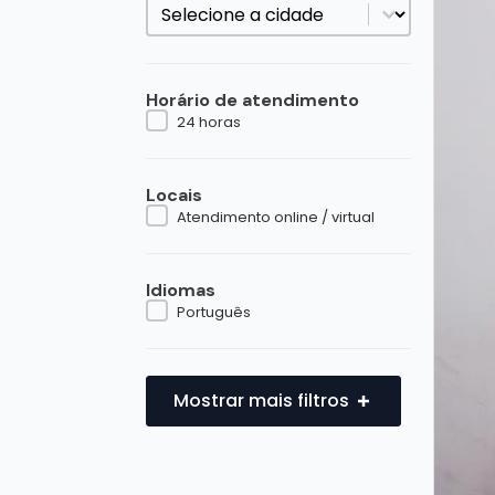
Cidade
Cidade
Horário de atendimento
Horário de atendimento
24 horas
Locais
Locais
Atendimento online / virtual
Idiomas
Idiomas
Português
Mostrar mais filtros