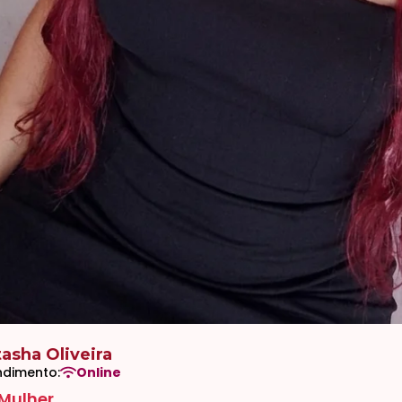
asha Oliveira
ndimento:
Online
Mulher