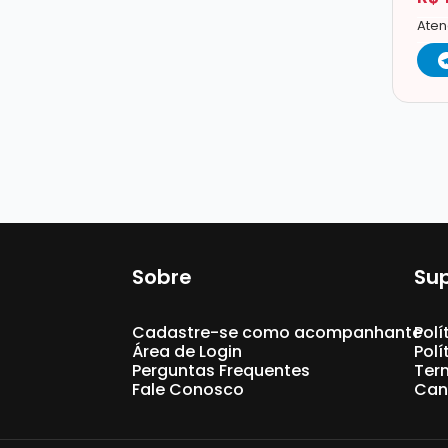
Aten
Sobre
Su
Cadastre-se como acompanhante
Polí
Área de Login
Pol
Perguntas Frequentes
Ter
Fale Conosco
Can