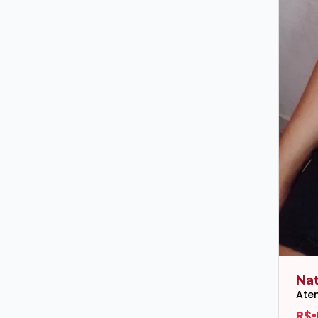
Nat
Ate
R$